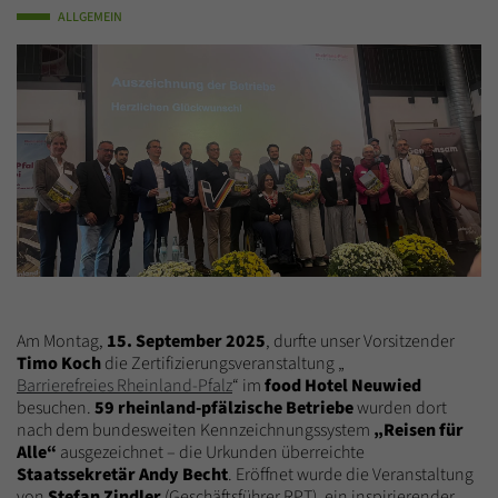
ALLGEMEIN
Am Montag,
15. September 2025
, durfte unser Vorsitzender
Timo Koch
die Zertifizierungsveranstaltung „
Barrierefreies Rheinland-Pfalz
“ im
food Hotel Neuwied
besuchen.
59 rheinland-pfälzische Betriebe
wurden dort
nach dem bundesweiten Kennzeichnungssystem
„Reisen für
Alle“
ausgezeichnet – die Urkunden überreichte
Staatssekretär Andy Becht
. Eröffnet wurde die Veranstaltung
von
Stefan Zindler
(Geschäftsführer RPT), ein inspirierender