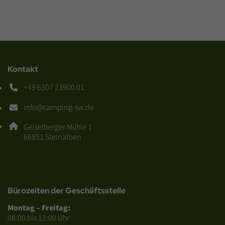
Kontakt
+49 6307 23900 01
Telefonnummer: 4 9 6 3 0 7 2 3 9 0 0 0 1
info@camping-sw.de
E-Mail Adresse: info@camping-sw.de
Adresse:
Geiselberger Mühle 1
, 6 6 8 5 1
66851
Steinalben
Bürozeiten der Geschäftsstelle
Montag – Freitag:
08:00 bis 13:00 Uhr