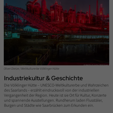
Oliver Dietze / Weltkulturerbe Völklinger Hütte
Industriekultur & Geschichte
Die Völklinger Hütte – UNESCO-Weltkulturerbe und Wahrzeichen
des Saarlands – erzählt eindrucksvoll von der industriellen
Vergangenheit der Region. Heute ist sie Ort für Kultur, Konzerte
und spannende Ausstellungen. Rundherum laden Flusstäler,
Burgen und Städte wie Saarbrücken zum Erkunden ein.