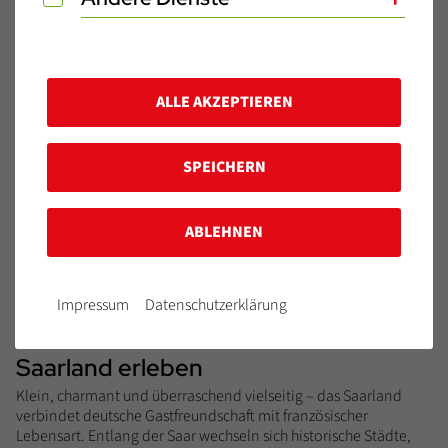
ALLE AKZEPTIEREN
SPEICHERN
ABLEHNEN
Impressum
Datenschutzerklärung
Bild: Andreas Treitz / TZS
Saarland erleben
Klein, charmant und überraschend vielseitig – das Saarland
verbindet deutsche Gastfreundschaft mit französischer
Lebensart. Entlang der Saar wechseln sich historische Städte,