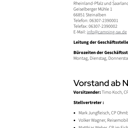
Rheinland-Pfalz und Saarland
Geiselberger Mühle 1
66851 Steinalben
Telefon: 06307-2390001
Telefax: 06307-2390002
E-Mail:
info@camping-sw.de
Leitung der Geschäftsstelle
Bürozeiten der Geschäftsst
Montag, Dienstag, Donnerstag
Vorstand ab 
Vorsitzender:
Timo Koch, CP
Stellvertreter :
Mark Jungfleisch, CP Ohm
Volker Wagner, Reisemobi
Matthias Weber, CP im Eic