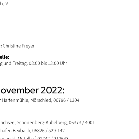
 e.V.
:
Christine Freyer
elle:
 und Freitag, 08:00 bis 13:00 Uhr
November 2022:
 Harfenmühle, Mörschied, 06786 / 1304
bachsee, Schönenberg-Kübelberg, 06373 / 4001
lhafen Bexbach, 06826 / 529-142
henwald, Mittelhof, 02742 / 910643