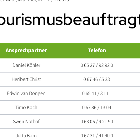
ourismusbeauftrag
Ansprechpartner
Telefon
Daniel Köhler
0 65 27 / 92 92 0
Heribert Christ
0 67 46 / 5 33
Edwin van Dongen
0 65 41 / 31 11
Timo Koch
0 67 86 / 13 04
Swen Nothof
0 63 06 / 9 21 90
Jutta Born
0 67 31 / 41 40 0