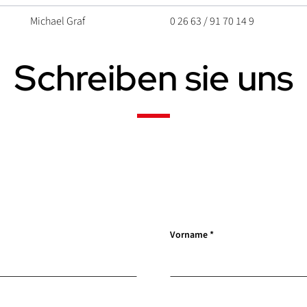
Michael Graf
0 26 63 / 91 70 14 9
Schreiben sie uns
Einleitung
, erforderlich
Vorname
*