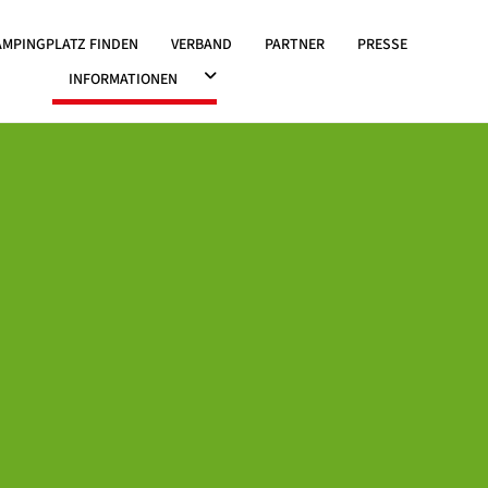
OWN ÖFFNEN
AMPINGPLATZ FINDEN
VERBAND
PARTNER
PRESSE
DROPDOWN ÖFFNEN
INFORMATIONEN