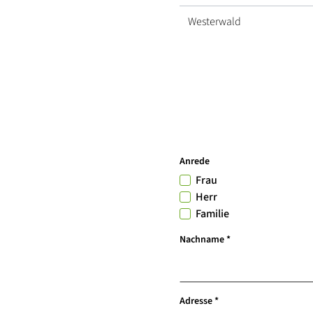
Westerwald
Kontaktformular
Anrede
Frau
Herr
Familie
, erforderlich
Nachname
*
, erforderlich
Adresse
*