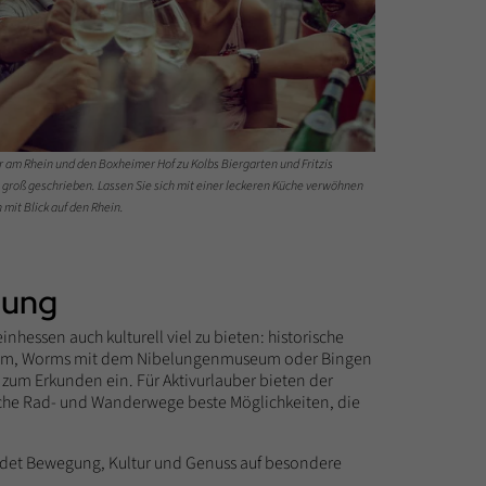
r am Rhein und den Boxheimer Hof zu Kolbs Biergarten und Fritzis
n groß geschrieben. Lassen Sie sich mit einer leckeren Küche verwöhnen
mit Blick auf den Rhein.
gung
hessen auch kulturell viel zu bieten: historische
Dom, Worms mit dem Nibelungenmuseum oder Bingen
um Erkunden ein. Für Aktivurlauber bieten der
che Rad- und Wanderwege beste Möglichkeiten, die
det Bewegung, Kultur und Genuss auf besondere