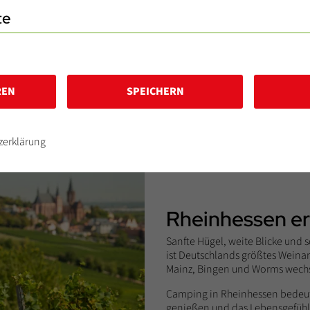
te
n im Jahr zählt Rheinhessen zu den wärmsten Regionen Deutschlands
äftige rote Farbtupfer mischen. Weinkenner wissen es längst: Mit Reb
uxel und Scheurebe verwöhnt eine pralle Vielfalt die Liebhaber des W
ssens führt der süffige Portugieser an; gefolgt vom edlen Spätburgun
ersekte in weiß, rosé und rot begeistern die Fachwelt.
REN
SPEICHERN
nd Individualisten – und sehr gastfreundlich. Eine Kombination, die 
laden Sie immer wieder – herzlich – zu echten Entdeckungen ein.
zerklärung
Rheinhessen e
Sanfte Hügel, weite Blicke un
ist Deutschlands größtes Weina
Mainz, Bingen und Worms wechs
Camping in Rheinhessen bedeute
genießen und das Lebensgefühl d