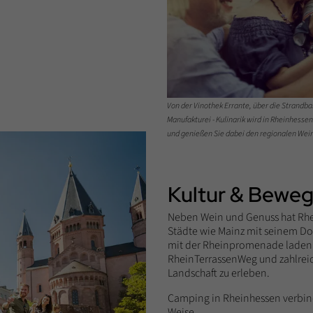
Von der Vinothek Errante, über die Strandba
Manufakturei - Kulinarik wird in Rheinhesse
und genießen Sie dabei den regionalen Wein 
Kultur & Bewe
Neben Wein und Genuss hat Rhein
Städte wie Mainz mit seinem 
mit der Rheinpromenade laden z
RheinTerrassenWeg und zahlrei
Landschaft zu erleben.
Camping in Rheinhessen verbin
Weise.