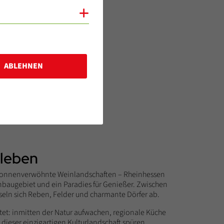
Cookies anzeigen
. Kein Wunder, dass sich in
sorten wie Silvaner, Müller-
eißweins. Die kleine aber
der und dem Dornfelder. Und
ABLEHNEN
Weinliebhaber fesselt: Denn
rleben
d sonnenverwöhnte Weinlandschaften – Rheinhessen
nbaugebiet und ein Paradies für Genießer. Zwischen
eln sich Reben, Felder und charmante Dörfer ab.
t: inmitten der Natur aufwachen, regionale Küche
ieser einzigartigen Kulturlandschaft spüren.