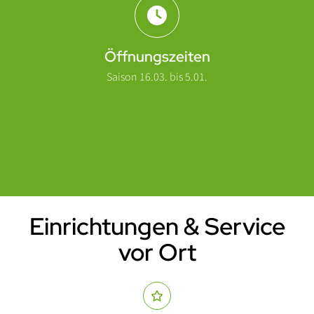
Öffnungszeiten
Saison 16.03. bis 5.01.
Einrichtungen & Service
Einleitung
vor Ort
Abschnitt für Icons und Features