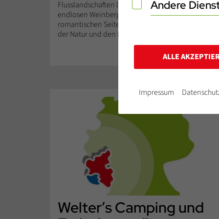
Andere Diens
Andere Dienste
Flusslandschaften Deutschlands! Zwischen
endlosen Weinbergen, grünen Wäldern und
romantischen Seitentälern genießt du die Ruhe
der Natur und den Blick...
WEITERLESEN
ALLE AKZEPTIE
Impressum
Datenschut
Welter’s Camping und