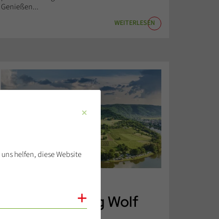
Genießen...
WEITERLESEN
 uns helfen, diese Website
Moselschleife bei Kröv Panorama Deutschland.
Mosel Camping Wolf
Cookies anzeigen