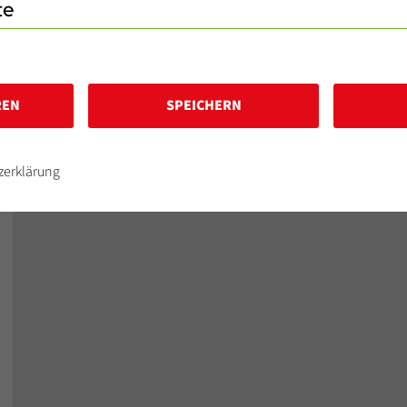
te
WEITERLESEN
REN
SPEICHERN
zerklärung