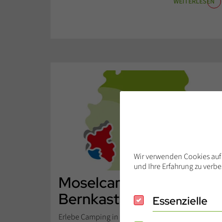
WEITERLESEN
Wir verwenden Cookies auf 
und Ihre Erfahrung zu verb
Moselcamping
Bernkastel
Essenzielle
Essenzielle
Erlebe Camping in einer der schönsten