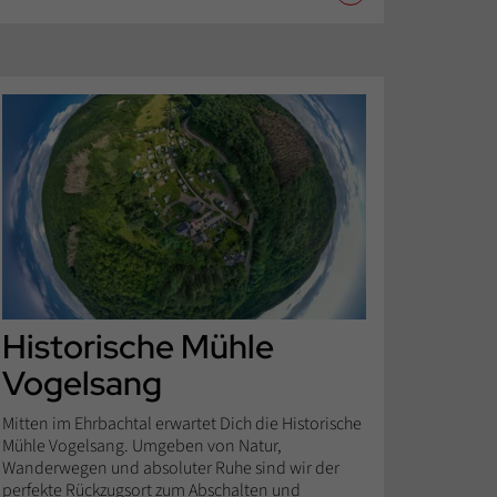
default
Historische Mühle
Vogelsang
Mitten im Ehrbachtal erwartet Dich die Historische
Mühle Vogelsang. Umgeben von Natur,
Wanderwegen und absoluter Ruhe sind wir der
perfekte Rückzugsort zum Abschalten und