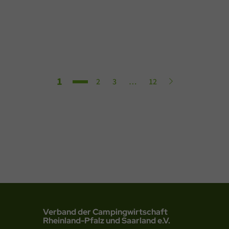
Seite
1
Seite
Seite
Seite
Weiter
2
3
…
12
Verband der Campingwirtschaft
Rheinland-Pfalz und Saarland e.V.