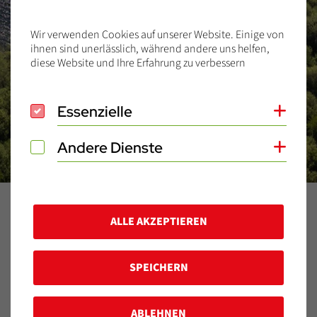
Wir verwenden Cookies auf unserer Website. Einige von
ihnen sind unerlässlich, während andere uns helfen,
diese Website und Ihre Erfahrung zu verbessern
Essenzielle
Essenzielle
Coo
Andere Dienste
Andere Dienste
Coo
Home
Blog
2025
September
18.09.2025
ALLE AKZEPTIEREN
Typen
SPEICHERN
Veröffentlicht am:
18.09.2025
ABLEHNEN