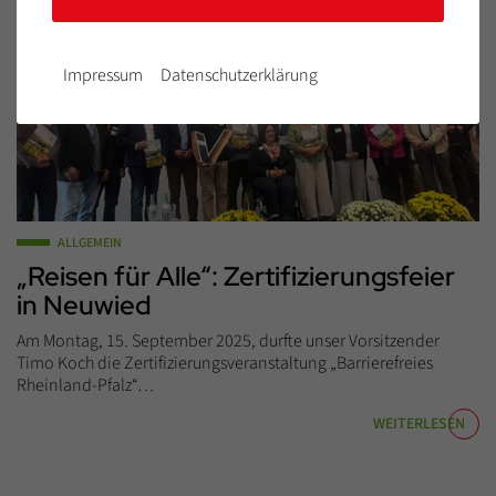
Impressum
Datenschutzerklärung
ALLGEMEIN
„Reisen für Alle“: Zertifizierungsfeier
in Neuwied
Am Montag, 15. September 2025, durfte unser Vorsitzender
Timo Koch die Zertifizierungsveranstaltung „Barrierefreies
Rheinland-Pfalz“…
WEITERLESEN