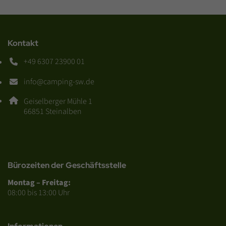
Kontakt
+49 6307 23900 01
Telefonnummer: 4 9 6 3 0 7 2 3 9 0 0 0 1
info@camping-sw.de
E-Mail Adresse: info@camping-sw.de
Adresse:
Geiselberger Mühle 1
, 6 6 8 5 1
66851
Steinalben
Bürozeiten der Geschäftsstelle
Montag – Freitag:
08:00 bis 13:00 Uhr