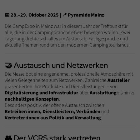
📅 28.–29. Oktober 2025 | 📍 Pyramide Mainz
Die CampExpo in Mainz war in diesem Jahr der Treffpunkt für
alle, die in der Campingbranche etwas bewegen wollen. Zwei
Tage lang drehte sich alles um Austausch, Fachgespräche und
aktuelle Themen rund um den modernen Campingtourismus.
🤝 Austausch und Netzwerken
Die Messe bot eine angenehme, professionelle Atmosphäre mit
vielen Gelegenheiten zum Netzwerken. Zahlreiche
Aussteller
präsentierten ihre Produkte und Dienstleistungen – von
Digitalisierung und Infrastruktur
über
Ausstattung
bis hin zu
nachhaltigen Konzepten
.
Besonders positiv: der offene Austausch zwischen
Betreiber:innen, Dienstleistern, Verbänden
und
Vertreter:innen aus Politik und Verwaltung
.
👥 Der VCRS stark vertreten