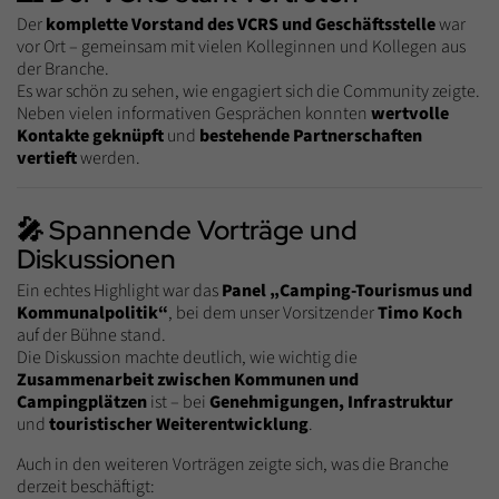
Der
komplette Vorstand des VCRS und Geschäftsstelle
war
vor Ort – gemeinsam mit vielen Kolleginnen und Kollegen aus
der Branche.
Es war schön zu sehen, wie engagiert sich die Community zeigte.
Neben vielen informativen Gesprächen konnten
wertvolle
Kontakte geknüpft
und
bestehende Partnerschaften
vertieft
werden.
🎤 Spannende Vorträge und
Diskussionen
Ein echtes Highlight war das
Panel „Camping-Tourismus und
Kommunalpolitik“
, bei dem unser Vorsitzender
Timo Koch
auf der Bühne stand.
Die Diskussion machte deutlich, wie wichtig die
Zusammenarbeit zwischen Kommunen und
Campingplätzen
ist – bei
Genehmigungen, Infrastruktur
und
touristischer Weiterentwicklung
.
Auch in den weiteren Vorträgen zeigte sich, was die Branche
derzeit beschäftigt: