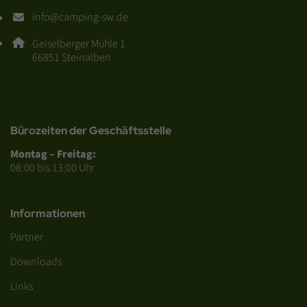
info@camping-sw.de
E-Mail Adresse: info@camping-sw.de
Adresse:
Geiselberger Mühle 1
, 6 6 8 5 1
66851
Steinalben
Bürozeiten der Geschäftsstelle
Montag – Freitag:
08:00 bis 13:00 Uhr
Informationen
Partner
Downloads
Links