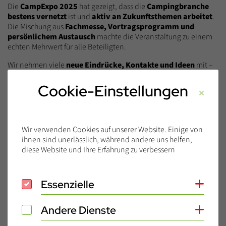
Die
CampExpo 2025
hat gezeigt, dass die
Campingbranche
bestens vernetzt
ist und
aktiv an Zukunftsthemen arbeitet
.
Die Mischung aus
Fachmesse, Vortragsprogramm und
persönlichem Austausch
machte die Veranstaltung zu einem
echten Mehrwert für alle Beteiligten.
Wir nehmen viele
neue Eindrücke, Kontakte und Ideen
mit –
und freuen uns schon auf die nächste Ausgabe! 🚐💬
Cookie-Einstellungen
Wir verwenden Cookies auf unserer Website. Einige von
ihnen sind unerlässlich, während andere uns helfen,
diese Website und Ihre Erfahrung zu verbessern
Essenzielle
Essenzielle
Coo
Andere Dienste
Andere Dienste
Coo