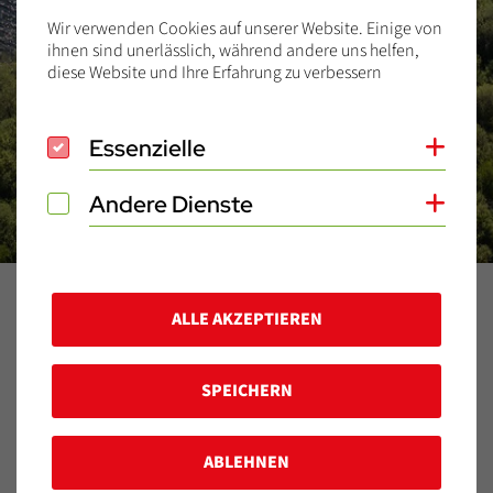
Wir verwenden Cookies auf unserer Website. Einige von
ihnen sind unerlässlich, während andere uns helfen,
diese Website und Ihre Erfahrung zu verbessern
Essenzielle
Essenzielle
Coo
Andere Dienste
Andere Dienste
Coo
Home
Blog
2025
Oktober
29.10.2025
ALLE AKZEPTIEREN
Typen
SPEICHERN
Veröffentlicht am:
29.10.2025
ABLEHNEN