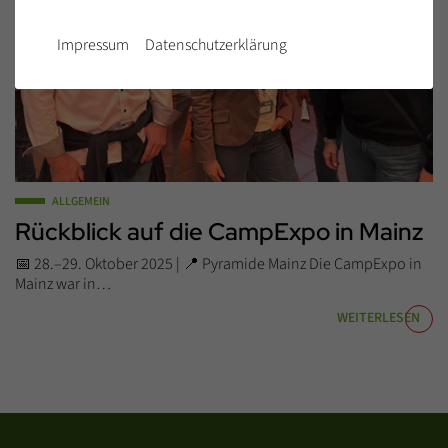
Impressum
Datenschutzerklärung
ALLGEMEIN
Rückblick auf die CampExpo in Mainz
📅 28.–29. Oktober 2025 | 📍 Pyramide Mainz Die CampExpo in
Mainz war in…
WEITERLESEN