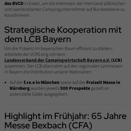
des BVCD
in Essen, um die Interessen der rheinland-pfälzischen
und saarländischen Campingunternehmer auf Bundesebene zu
koordinieren.
Strategische Kooperation mit
dem LCB Bayern
Um die Präsenz im bayerischen Raum effizient zu stärken,
arbeitete der VCRS eng mit dem
Landesverband der Campingwirtschaft Bayern e.V.
(LCB)
zusammen. Der LCB übernahm auf den regionalen Leitmessen
in Bayern die Distribution unserer Materialien:
Auf der
f.re.e in München
sowie auf der
Freizeit Messe in
Nürnberg
wurden jeweils
500 Prospekte
gezielt an
potenzielle Gäste ausgegeben.
Highlight im Frühjahr: 65 Jahre
Messe Bexbach (CFA)