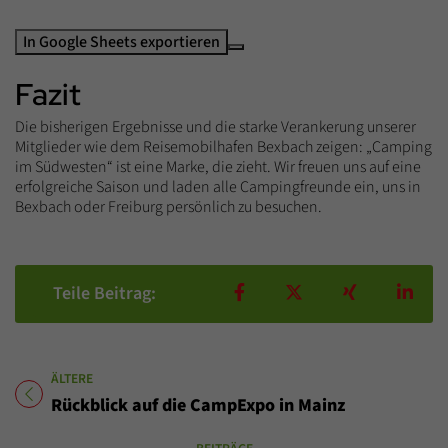
In Google Sheets exportieren
Fazit
Die bisherigen Ergebnisse und die starke Verankerung unserer
Mitglieder wie dem Reisemobilhafen Bexbach zeigen: „Camping
im Südwesten“ ist eine Marke, die zieht. Wir freuen uns auf eine
erfolgreiche Saison und laden alle Campingfreunde ein, uns in
Bexbach oder Freiburg persönlich zu besuchen.
Teilen auf Facebook
Teilen auf X
Teilen auf X
Teil
Teile Beitrag:
ÄLTERE
Titel für Beitrag
Rückblick auf die CampExpo in Mainz