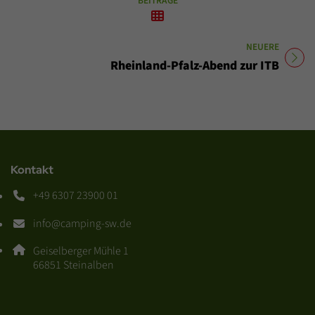
BEITRÄGE
NEUERE
Titel für Beitrag
Rheinland-Pfalz-Abend zur ITB
Kontakt
+49 6307 23900 01
Telefonnummer: 4 9 6 3 0 7 2 3 9 0 0 0 1
info@camping-sw.de
E-Mail Adresse: info@camping-sw.de
Adresse:
Geiselberger Mühle 1
, 6 6 8 5 1
66851
Steinalben