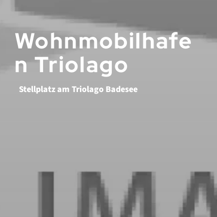
Wohnmobilhafe
n Triolago
Stellplatz am Triolago Badesee