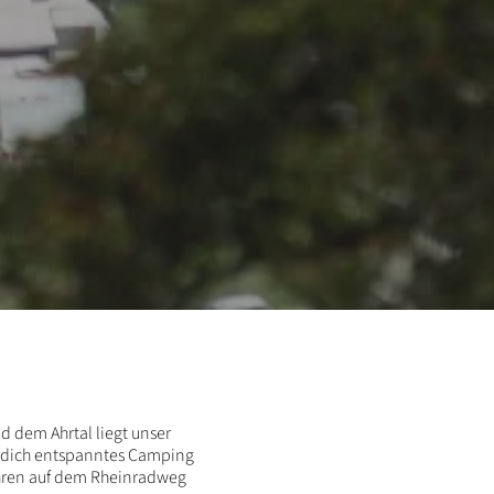
 dem Ahrtal liegt unser
et dich entspanntes Camping
ahren auf dem Rheinradweg