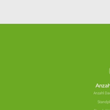
Abschnitt für Icons und Features
Anzah
Anzahl Da
Standpl