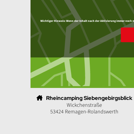
Wichtiger Hinweis:
Wenn der Inhalt nach der Aktivierung immer noch nic
Rheincamping Siebengebirgsblick
Wickchenstraße
53424 Remagen-Rolandswerth