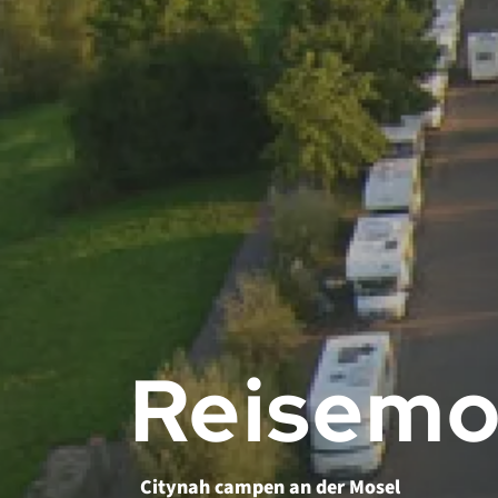
Reisemob
Citynah campen an der Mosel