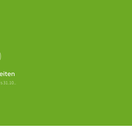
eiten
s 31.10..
Nach Oben