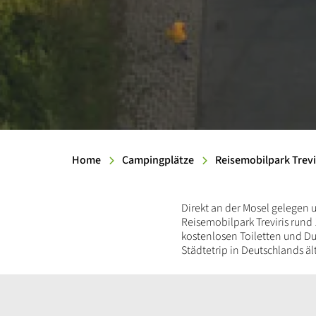
Home
Campingplätze
Reisemobilpark Trevi
Einleitung
Direkt an der Mosel gelegen u
Reisemobilpark Treviris rund
kostenlosen Toiletten und Du
Städtetrip in Deutschlands äl
Inhalt