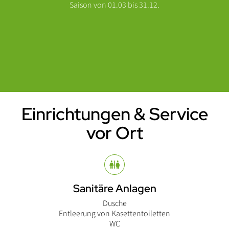
Saison von 01.03 bis 31.12.
Einrichtungen & Service
Einleitung
vor Ort
Abschnitt für Icons und Features
Sanitäre Anlagen
Dusche
Entleerung von Kasettentoiletten
WC