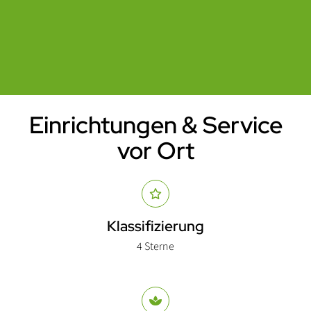
Einrichtungen & Service
Einleitung
vor Ort
Abschnitt für Icons und Features
Klassifizierung
4 Sterne