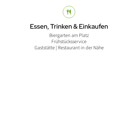
Essen, Trinken & Einkaufen
Biergarten am Platz
Frühstücksservice
Gaststätte | Restaurant in der Nähe
Nach O
Hunde
Hunde erlaubt