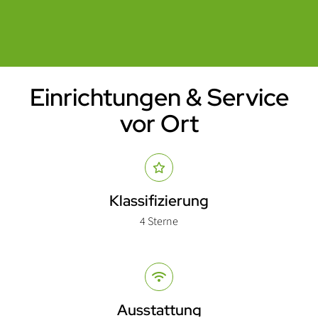
Einrichtungen & Service
Einleitung
vor Ort
Abschnitt für Icons und Features
Klassifizierung
4 Sterne
Ausstattung