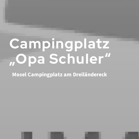
Campingplatz
„Opa Schuler“
Mosel Campingplatz am Dreiländereck