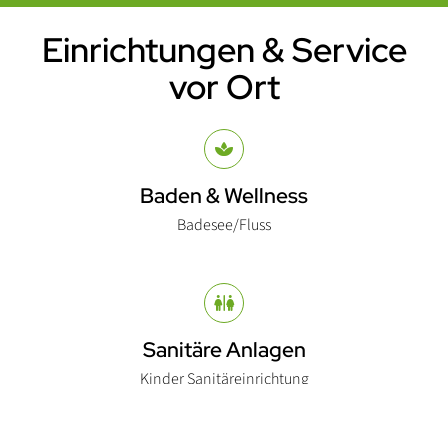
Einrichtungen & Service
Einleitung
vor Ort
Abschnitt für Icons und Features
Baden & Wellness
Badesee/Fluss
Sanitäre Anlagen
Kinder Sanitäreinrichtung
Nach O