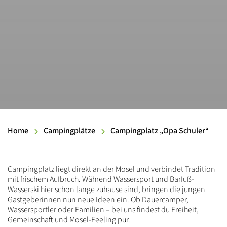
Home
Campingplätze
Campingplatz „Opa Schuler“
Einleitung
Campingplatz liegt direkt an der Mosel und verbindet Tradition
mit frischem Aufbruch. Während Wassersport und Barfuß-
Wasserski hier schon lange zuhause sind, bringen die jungen
Gastgeberinnen nun neue Ideen ein. Ob Dauercamper,
Wassersportler oder Familien – bei uns findest du Freiheit,
Gemeinschaft und Mosel-Feeling pur.