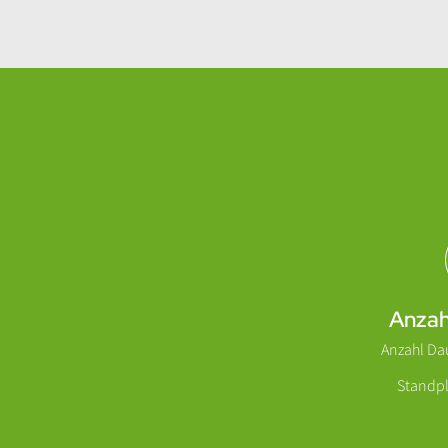
Abschnitt für Icons und Features
Anzah
Anzahl Da
Standpl