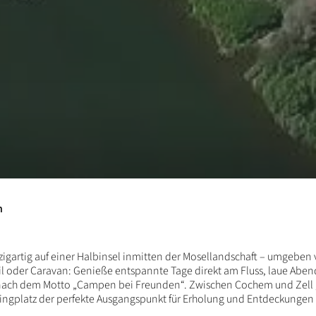
n
zigartig auf einer Halbinsel inmitten der Mosellandschaft – umgebe
 oder Caravan: Genieße entspannte Tage direkt am Fluss, laue Aben
 nach dem Motto „Campen bei Freunden“. Zwischen Cochem und Zell 
ngplatz der perfekte Ausgangspunkt für Erholung und Entdeckungen i