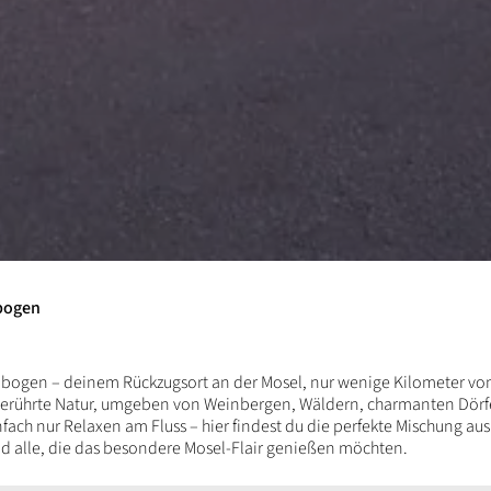
bogen
ogen – deinem Rückzugsort an der Mosel, nur wenige Kilometer von 
berührte Natur, umgeben von Weinbergen, Wäldern, charmanten Dörfe
ach nur Relaxen am Fluss – hier findest du die perfekte Mischung aus
nd alle, die das besondere Mosel-Flair genießen möchten.