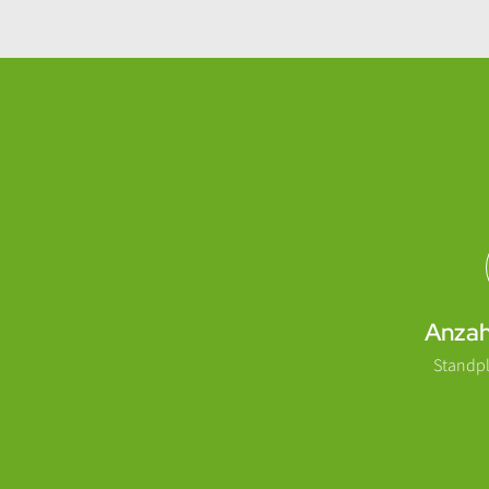
Abschnitt für Icons und Features
Anzah
Standpl