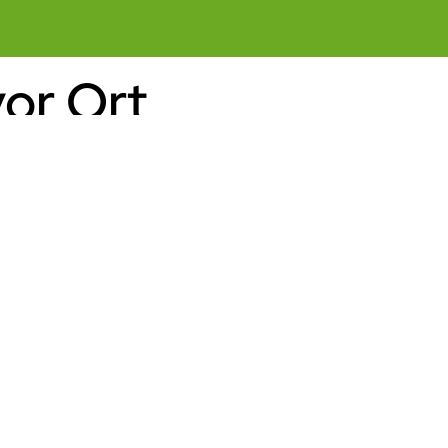
vor Ort
Nach Oben
Ausstattung
Waschmasch. Trockner
Hunde
Hunde erlaubt