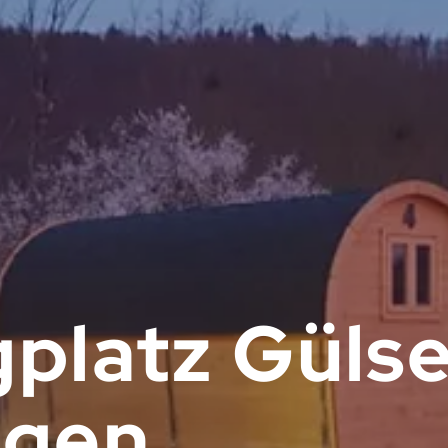
platz Gülse
ogen