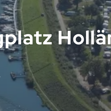
platz Hollä
l