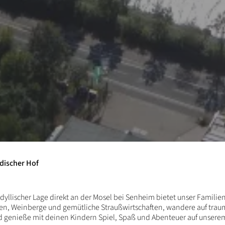
discher Hof
dyllischer Lage direkt an der Mosel bei Senheim bietet unser Famil
n, Weinberge und gemütliche Straußwirtschaften, wandere auf trau
nd genieße mit deinen Kindern Spiel, Spaß und Abenteuer auf unserem