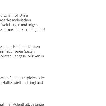
discher Hof! Unser
ande des malerischen
en Weinbergen und urigen
e auf unserem Campingplatz!
e gerne! Natürlich können
sam mit unseren Gästen
chönsten Hängeseilbrücken in
neuen Spielplatz spielen oder
 Hollie spielt und singt und
f Ihren Aufenthalt. Je länger