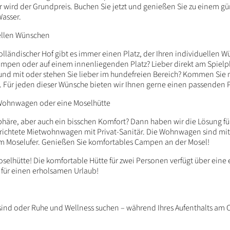
er wird der Grundpreis. Buchen Sie jetzt und genießen Sie zu einem gü
asser.
ellen Wünschen
ländischer Hof gibt es immer einen Platz, der Ihren individuellen W
campen oder auf einem innenliegenden Platz? Lieber direkt am Spielpl
und mit oder stehen Sie lieber im hundefreien Bereich? Kommen Sie
. Für jeden dieser Wünsche bieten wir Ihnen gerne einen passenden P
 Wohnwagen oder eine Moselhütte
re, aber auch ein bisschen Komfort? Dann haben wir die Lösung für
ichtete Mietwohnwagen mit Privat-Sanitär. Die Wohnwagen sind mit 
am Moselufer. Genießen Sie komfortables Campen an der Mosel!
selhütte! Die komfortable Hütte für zwei Personen verfügt über eine 
z für einen erholsamen Urlaub!
 sind oder Ruhe und Wellness suchen – während Ihres Aufenthalts am