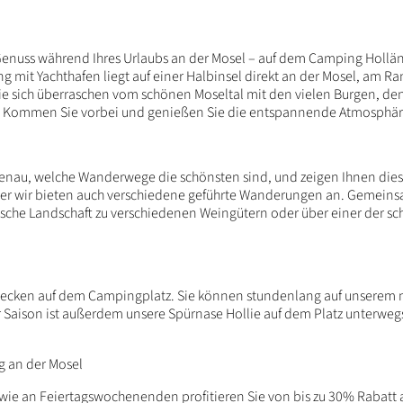
enuss während Ihres Urlaubs an der Mosel – auf dem Camping Hollän
 mit Yachthafen liegt auf einer Halbinsel direkt an der Mosel, am R
ie sich überraschen vom schönen Moseltal mit den vielen Burgen, d
. Kommen Sie vorbei und genießen Sie die entspannende Atmosphär
genau, welche Wanderwege die schönsten sind, und zeigen Ihnen dies
 aber wir bieten auch verschiedene geführte Wanderungen an. Gemein
sche Landschaft zu verschiedenen Weingütern oder über einer der s
ntdecken auf dem Campingplatz. Sie können stundenlang auf unserem 
Saison ist außerdem unsere Spürnase Hollie auf dem Platz unterwegs.
g an der Mosel
ie an Feiertagswochenenden profitieren Sie von bis zu 30% Rabatt au