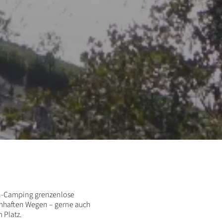
ien-Camping grenzenlose
mhaften Wegen – gerne auch
 Platz.