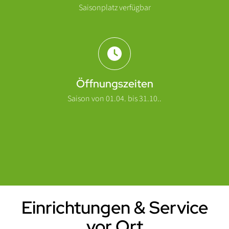
Saisonplatz verfügbar
Öffnungszeiten
Saison von 01.04. bis 31.10..
Einrichtungen & Service
Einleitung
vor Ort