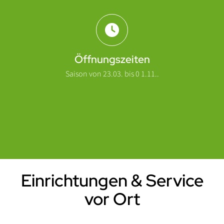
Öffnungszeiten
Saison von 23.03. bis 0 1.11..
Einrichtungen & Service
Einleitung
vor Ort
Nach O