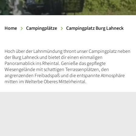
Home
Campingplätze
Campingplatz Burg Lahneck
Einleitung
Hoch über der Lahnmündung thront unser Campingplatz neben
der Burg Lahneck und bietet dir einen einmaligen
Panoramablick ins Rheintal. Genieße das gepflegte
Wiesengelände mit schattigen Terrassenplätzen, den
angrenzenden Freibadspaß und die entspannte Atmosphäre
mitten im Welterbe Oberes Mittelrheintal.
Inhalt