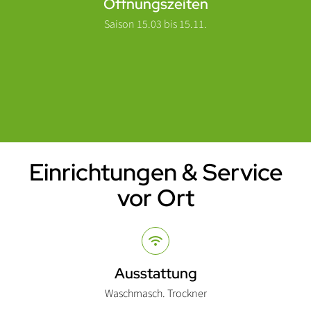
Öffnungszeiten
Saison 15.03 bis 15.11.
Einrichtungen & Service
Einleitung
vor Ort
Abschnitt für Icons und Features
Ausstattung
Waschmasch. Trockner