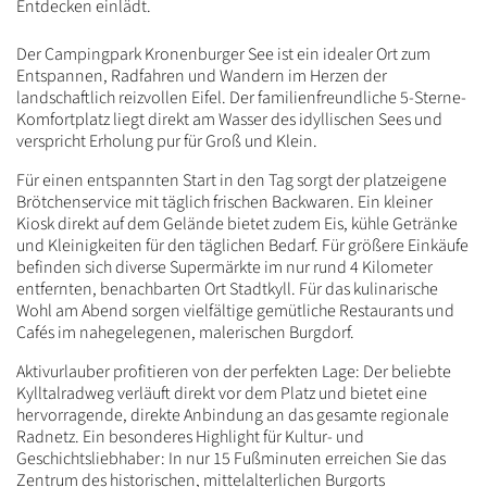
Entdecken einlädt.
Inhalt
Der Campingpark Kronenburger See ist ein idealer Ort zum
Entspannen, Radfahren und Wandern im Herzen der
landschaftlich reizvollen Eifel. Der familienfreundliche 5-Sterne-
Komfortplatz liegt direkt am Wasser des idyllischen Sees und
verspricht Erholung pur für Groß und Klein.
Für einen entspannten Start in den Tag sorgt der platzeigene
Brötchenservice mit täglich frischen Backwaren. Ein kleiner
Kiosk direkt auf dem Gelände bietet zudem Eis, kühle Getränke
und Kleinigkeiten für den täglichen Bedarf. Für größere Einkäufe
befinden sich diverse Supermärkte im nur rund 4 Kilometer
entfernten, benachbarten Ort Stadtkyll. Für das kulinarische
Wohl am Abend sorgen vielfältige gemütliche Restaurants und
Cafés im nahegelegenen, malerischen Burgdorf.
Aktivurlauber profitieren von der perfekten Lage: Der beliebte
Kylltalradweg verläuft direkt vor dem Platz und bietet eine
hervorragende, direkte Anbindung an das gesamte regionale
Radnetz. Ein besonderes Highlight für Kultur- und
Geschichtsliebhaber: In nur 15 Fußminuten erreichen Sie das
Zentrum des historischen, mittelalterlichen Burgorts