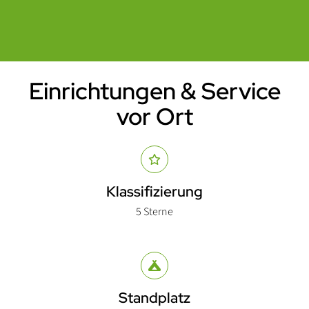
Einrichtungen & Service
Einleitung
vor Ort
Abschnitt für Icons und Features
Klassifizierung
5 Sterne
Standplatz