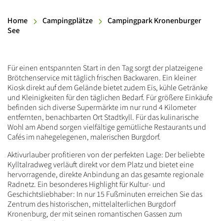
Home
Campingplätze
Campingpark Kronenburger
See
Einleitung
Für einen entspannten Start in den Tag sorgt der platzeigene
Brötchenservice mit täglich frischen Backwaren. Ein kleiner
Kiosk direkt auf dem Gelände bietet zudem Eis, kühle Getränke
und Kleinigkeiten für den täglichen Bedarf. Für größere Einkäufe
befinden sich diverse Supermärkte im nur rund 4 Kilometer
entfernten, benachbarten Ort Stadtkyll. Für das kulinarische
Wohl am Abend sorgen vielfältige gemütliche Restaurants und
Cafés im nahegelegenen, malerischen Burgdorf.
Aktivurlauber profitieren von der perfekten Lage: Der beliebte
Kylltalradweg verläuft direkt vor dem Platz und bietet eine
hervorragende, direkte Anbindung an das gesamte regionale
Radnetz. Ein besonderes Highlight für Kultur- und
Geschichtsliebhaber: In nur 15 Fußminuten erreichen Sie das
Zentrum des historischen, mittelalterlichen Burgdorf
Kronenburg, der mit seinen romantischen Gassen zum