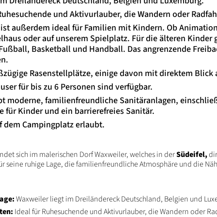
 im Dreiländereck Deutschland, Belgien und Luxemburg.
 Ruhesuchende und Aktivurlauber, die Wandern oder Radfah
ist außerdem ideal für Familien mit Kindern. Ob Animation
lhaus oder auf unserem Spielplatz. Für die älteren Kinder
r Fußball, Basketball und Handball. Das angrenzende Freib
en.
ßzügige Rasenstellplätze, einige davon mit direktem Blick 
ser für bis zu 6 Personen sind verfügbar.
bt moderne, familienfreundliche Sanitäranlagen, einschließ
 für Kinder und ein barrierefreies Sanitär.
f dem Campingplatz erlaubt.
ndet sich im malerischen Dorf Waxweiler, welches in der
Südeifel,
dir
ür seine ruhige Lage, die familienfreundliche Atmosphäre und die Nähe
age:
Waxweiler liegt im Dreiländereck Deutschland, Belgien und Lu
ten:
Ideal für Ruhesuchende und Aktivurlauber, die Wandern oder Ra