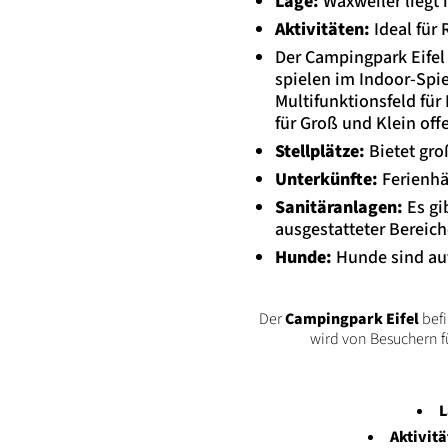
Lage:
Waxweiler liegt
Aktivitäten:
Ideal für
Der Campingpark Eifel 
spielen im Indoor-Spie
Multifunktionsfeld fü
für Groß und Klein off
Stellplätze:
Bietet gro
Unterkünfte:
Ferienhäu
Sanitäranlagen:
Es gi
ausgestatteter Bereiche
Hunde:
Hunde sind au
Inhalt
Der
Campingpark Eifel
befi
wird von Besuchern f
L
Aktivitä