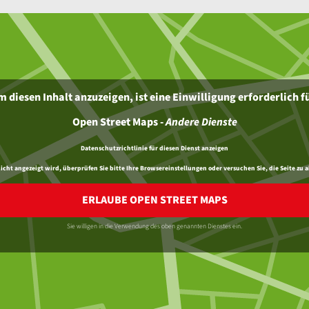
 diesen Inhalt anzuzeigen, ist eine Einwilligung erforderlich f
Open Street Maps
-
Andere Dienste
Datenschutzrichtlinie für diesen Dienst anzeigen
ht angezeigt wird, überprüfen Sie bitte Ihre Browsereinstellungen oder versuchen Sie, die Seite zu a
ERLAUBE OPEN STREET MAPS
Sie willigen in die Verwendung des oben genannten Dienstes ein.