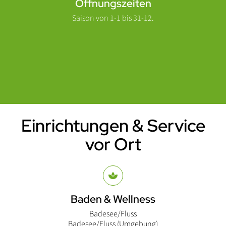
Öffnungszeiten
Saison von 1-1 bis 31-12.
Einrichtungen & Service
Einleitung
vor Ort
Abschnitt für Icons und Features
Baden & Wellness
Badesee/Fluss
Badesee/Fluss (Umgebung)