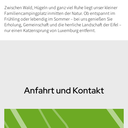
Einleitung
Zwischen Wald, Hügeln und ganz viel Ruhe liegt unser kleiner
Familiencampingplatz inmitten der Natur. Ob entspannt im
Frühling oder lebendig im Sommer – bei uns genießen Sie
Erholung, Gemeinschaft und die herrliche Landschaft der Eifel –
nur einen Katzensprung von Luxemburg entfernt.
Inhalt
Anfahrt und Kontakt