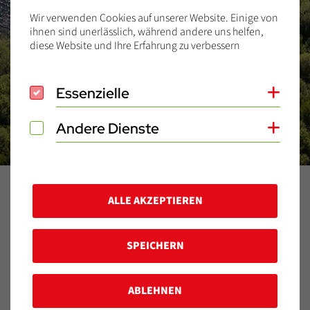
Wir verwenden Cookies auf unserer Website. Einige von
ihnen sind unerlässlich, während andere uns helfen,
diese Website und Ihre Erfahrung zu verbessern
Essenzielle
Essenzielle
Coo
Andere Dienste
Andere Dienste
Coo
Home
Blog
2025
September
04.09.2025
ALLE AKZEPTIEREN
Typen
SPEICHERN
Veröffentlicht am:
04.09.2025
ABLEHNEN