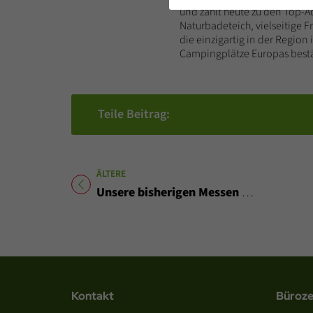
und zählt heute zu den Top-A
Naturbadeteich, vielseitige F
die einzigartig in der Regio
Campingplätze Europas bestä
Teile Beitrag:
ÄLTERE
Titel für Beitrag
Unsere bisherigen Messen 2025
Kontakt
Büroze