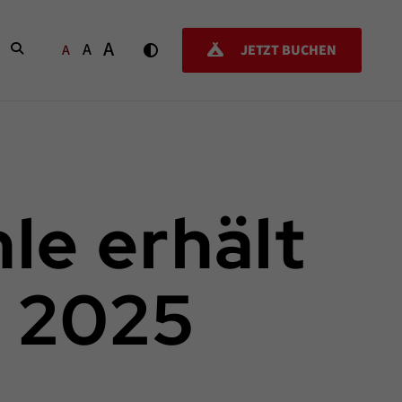
A
A
SUCHEN
A
JETZT BUCHEN
e erhält
 2025