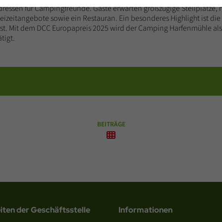
dressen für Campingfreunde. Gäste erwarten großzügige Stellplätze,
reizeitangebote sowie ein Restauran. Ein besonderes Highlight ist die
n ist. Mit dem DCC Europapreis 2025 wird der Camping Harfenmühle als
tigt.
BEITRÄGE
iten der Geschäftsstelle
Informationen