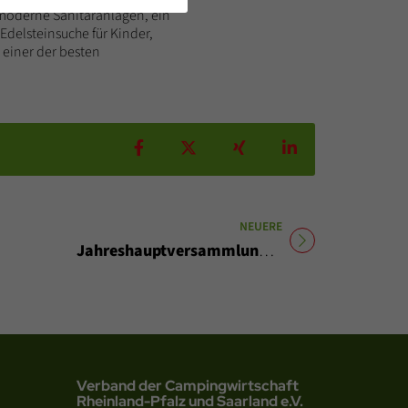
 moderne Sanitäranlagen, ein
 Edelsteinsuche für Kinder,
 einer der besten
Teilen auf Facebook
Teilen auf X
Teilen auf Xing
Teilen auf Linke
NEUERE
Titel für Beitrag
Jahreshauptversammlung 2025
Verband der Campingwirtschaft
Rheinland-Pfalz und Saarland e.V.