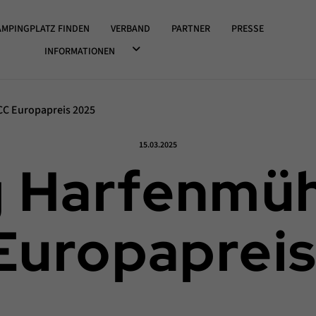
OWN ÖFFNEN
AMPINGPLATZ FINDEN
VERBAND
PARTNER
PRESSE
DROPDOWN ÖFFNEN
INFORMATIONEN
CC Europapreis 2025
Veröffentlicht am:
15.03.2025
 Harfenmühl
Europapreis